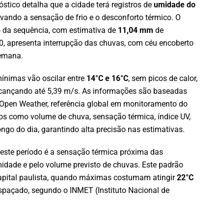
tico detalha que a cidade terá registros de
umidade do
vando a sensação de frio e o desconforto térmico. O
 da sequência, com estimativa de
11,04 mm
de
0, apresenta interrupção das chuvas, com céu encoberto
semana.
ínimas vão oscilar entre
14°C e 16°C
, sem picos de calor,
cançando até 5,39 m/s. As informações são baseadas
Open Weather, referência global em monitoramento do
os como volume de chuva, sensação térmica, índice UV,
ngo do dia, garantindo alta precisão nas estimativas.
este período é a sensação térmica próxima das
midade e pelo volume previsto de chuvas. Este padrão
apital paulista, quando máximas costumam atingir
22°C
spaçado, segundo o INMET (Instituto Nacional de