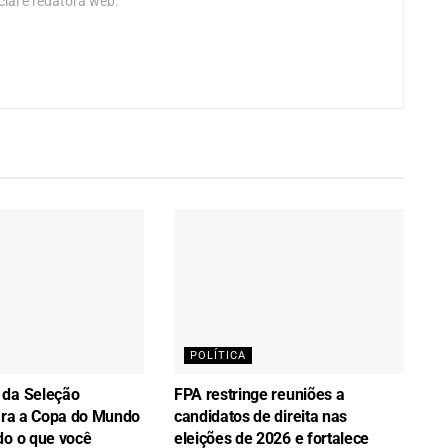
al e redatora web.
POLÍTICA
 da Seleção
FPA restringe reuniões a
para a Copa do Mundo
candidatos de direita nas
do o que você
eleições de 2026 e fortalece