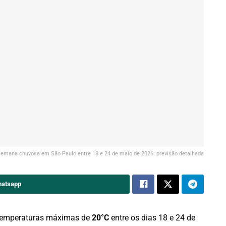
emana chuvosa em São Paulo entre 18 e 24 de maio de 2026: previsão detalhada
hatsapp
temperaturas máximas de
20°C
entre os dias 18 e 24 de