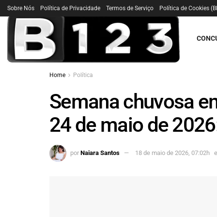
Sobre Nós
Política de Privacidade
Termos de Serviço
Política de Cookies (B
CONC
Home
Política
Semana chuvosa em 
24 de maio de 2026:
por
Naiara Santos
18 de maio de 2026, 07:02h