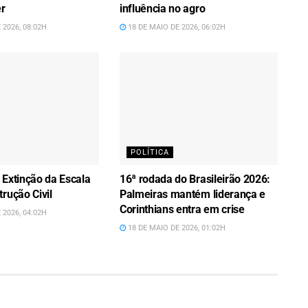
er
influência no agro
 2026, 08:02H
18 DE MAIO DE 2026, 06:02H
POLÍTICA
 Extinção da Escala
16ª rodada do Brasileirão 2026:
rução Civil
Palmeiras mantém liderança e
Corinthians entra em crise
 2026, 04:02H
18 DE MAIO DE 2026, 01:02H