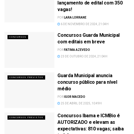
lançamento de edital com 350
vagas!
POR
LARA LORRANE
6 DE NOVEMBRO DE 2024, 21:04H
Concursos Guarda Municipal
CONCURSOS
com editais em breve
POR
FATIMA AZEVEDO
23 DE OUTUBRO DE 2024, 21:04H
Guarda Municipal anuncia
CONCURSOS PREVISTOS
concurso público para nível
médio
POR
IGOR MACEDO
25 DE ABRIL DE 2025, 10:49H
Concursos Ibama e ICMBio é
CONCURSOS PREVISTOS
AUTORIZADO e elevam as
expectativas: 810 vagas; saiba