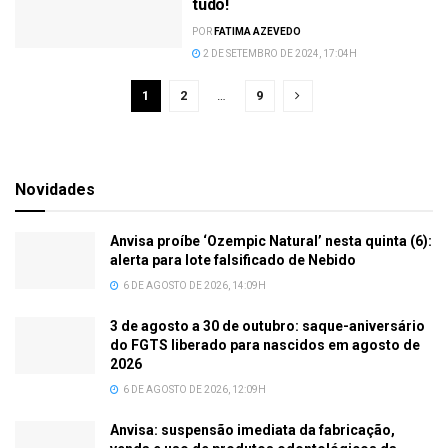
tudo!
POR
FATIMA AZEVEDO
2 DE SETEMBRO DE 2024, 17:04H
1
2
…
9
Novidades
Anvisa proíbe ‘Ozempic Natural’ nesta quinta (6):
alerta para lote falsificado de Nebido
6 DE AGOSTO DE 2026, 14:09H
3 de agosto a 30 de outubro: saque-aniversário
do FGTS liberado para nascidos em agosto de
2026
6 DE AGOSTO DE 2026, 12:09H
Anvisa: suspensão imediata da fabricação,