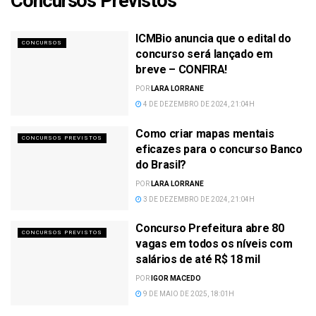
Concursos Previstos
ICMBio anuncia que o edital do
CONCURSOS
concurso será lançado em
breve – CONFIRA!
POR
LARA LORRANE
4 DE DEZEMBRO DE 2024, 21:04H
Como criar mapas mentais
CONCURSOS PREVISTOS
eficazes para o concurso Banco
do Brasil?
POR
LARA LORRANE
3 DE DEZEMBRO DE 2024, 21:04H
Concurso Prefeitura abre 80
CONCURSOS PREVISTOS
vagas em todos os níveis com
salários de até R$ 18 mil
POR
IGOR MACEDO
9 DE MAIO DE 2025, 18:01H