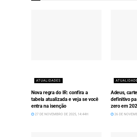
ATUALIDADES
ATUALIDAD
Nova regra do IR: confira a
Adeus, carte
tabela atualizada e veja se você
definitivo 
entra na isenção
zero em 20
27 DE NOVEMBRO DE 2025, 14:44H
26 DE NOVEMB