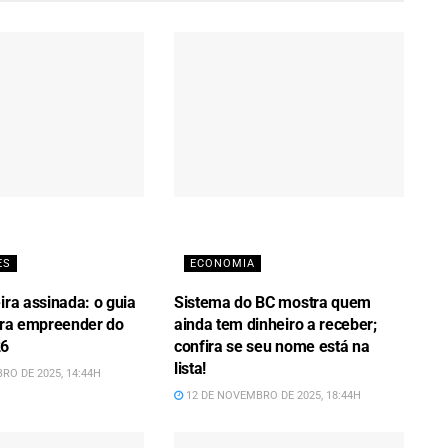
ES
ECONOMIA
ira assinada: o guia
Sistema do BC mostra quem
para empreender do
ainda tem dinheiro a receber;
26
confira se seu nome está na
lista!
RO DE 2025, 14:44H
12 DE NOVEMBRO DE 2025, 18:44H