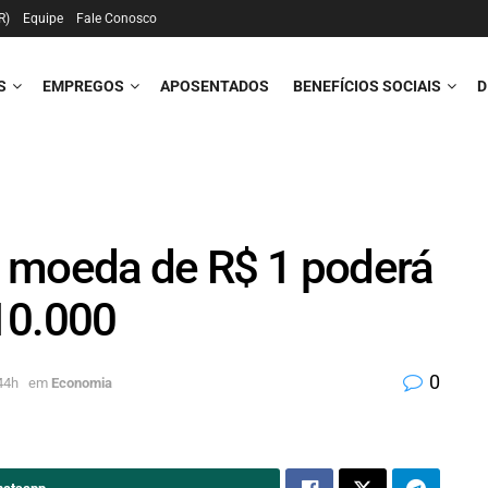
R)
Equipe
Fale Conosco
S
EMPREGOS
APOSENTADOS
BENEFÍCIOS SOCIAIS
D
 moeda de R$ 1 poderá
10.000
0
44h
em
Economia