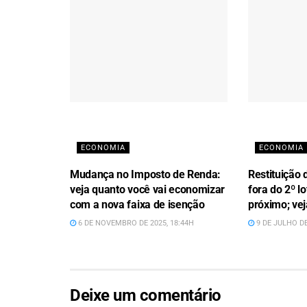
ECONOMIA
ECONOMIA
Mudança no Imposto de Renda:
Restituição 
veja quanto você vai economizar
fora do 2º l
com a nova faixa de isenção
próximo; vej
6 DE NOVEMBRO DE 2025, 18:44H
9 DE JULHO DE
Deixe um comentário