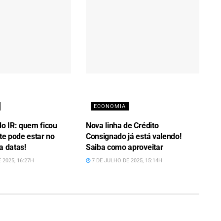
ECONOMIA
do IR: quem ficou
Nova linha de Crédito
ote pode estar no
Consignado já está valendo!
a datas!
Saiba como aproveitar
 2025, 16:27H
7 DE JULHO DE 2025, 15:14H