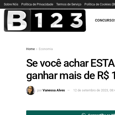
Sobre Nós
Política de Privacidade
Termos de Serviço
Política de Cookies (B
CONCURSO
Home
Economia
Se você achar ESTA
ganhar mais de R$ 
por
Vanessa Alves
12 de setembro de 2023, 08: