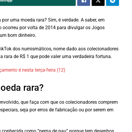
hatsapp
 por uma moeda rara? Sim, é verdade. A saber, em
o ocorreu por volta de 2014 para divulgar os Jogos
 um bom dinheiro.
o TikTok dos numismáticos, nome dado aos colecionadores
 rara de R$ 1 que pode valer uma verdadeira fortuna.
amento é nesta terça-feira (12)
oeda rara?
 envolvido, que faça com que os colecionadores comprem
especiais, seja por erros de fabricação ou por serem em
, é conhecida como “perna de pau” porque tem desenhos