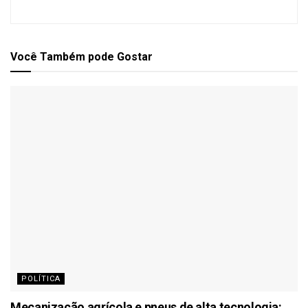
Você Também
pode Gostar
POLÍTICA
Mecanização agrícola e pneus de alta tecnologia: