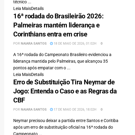
técnico ...
Leia Mais
Details
16ª rodada do Brasileirão 2026:
Palmeiras mantém liderança e
Corinthians entra em crise
POR
NAIARA SANTOS
18 DE MAIO DE 2026, 01:02H
0
A 16ª rodada do Campeonato Brasileiro evidenciou a
liderança mantida pelo Palmeiras, que alcançou 35
pontos após empatar com o ...
Leia Mais
Details
Erro de Substituição Tira Neymar de
Jogo: Entenda o Caso e as Regras da
CBF
POR
NAIARA SANTOS
17 DE MAIO DE 2026, 18:02H
0
Neymar precisou deixar a partida entre Santos e Coritiba
após um erro de substituição oficial na 16ª rodada do
Campeonato ...