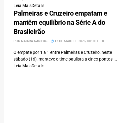
Leia Mais
Details
Palmeiras e Cruzeiro empatam e
mantêm equilíbrio na Série A do
Brasileirão
POR
NAIARA SANTOS
17 DE MAIO DE 2026, 00:01H
0
O empate por 1 a 1 entre Palmeiras e Cruzeiro, neste
sábado (16), manteve o time paulista a cinco pontos ...
Leia Mais
Details