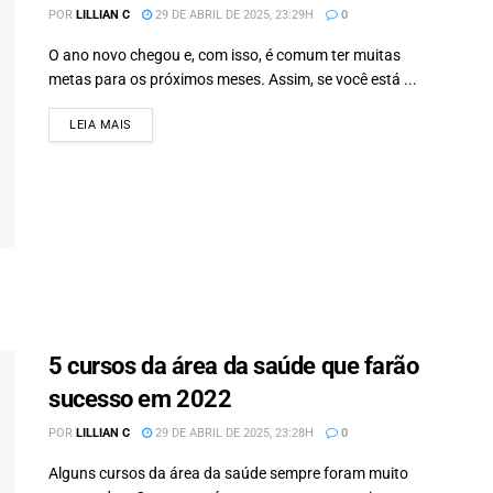
POR
LILLIAN C
29 DE ABRIL DE 2025, 23:29H
0
O ano novo chegou e, com isso, é comum ter muitas
metas para os próximos meses. Assim, se você está ...
LEIA MAIS
DETAILS
5 cursos da área da saúde que farão
sucesso em 2022
POR
LILLIAN C
29 DE ABRIL DE 2025, 23:28H
0
Alguns cursos da área da saúde sempre foram muito