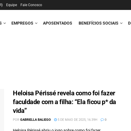
R)
Equipe
Fale Conosco
S
EMPREGOS
APOSENTADOS
BENEFÍCIOS SOCIAIS
D
Heloisa Périssé revela como foi fazer
faculdade com a filha: “Ela ficou p* da
vida”
POR
GABRIELLA BALIEGO
5 DE MAIO DE 2025, 16:39H
0
Heloisa Périssé abriu o jogo sobre como foi fazer