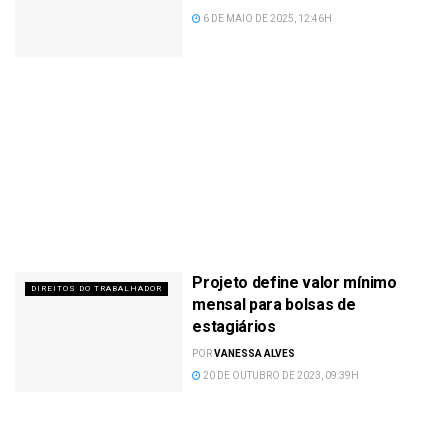
6 DE MAIO DE 2025, 12:46H
Projeto define valor mínimo
DIREITOS DO TRABALHADOR
mensal para bolsas de
estagiários
POR
VANESSA ALVES
20 DE OUTUBRO DE 2023, 09:39H