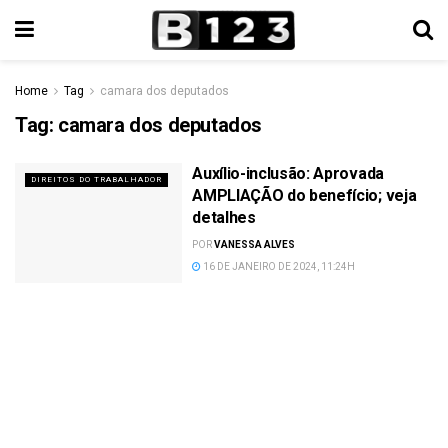
Home
Tag
camara dos deputados
Tag:
camara dos deputados
Auxílio-inclusão: Aprovada
DIREITOS DO TRABALHADOR
AMPLIAÇÃO do benefício; veja
detalhes
POR
VANESSA ALVES
16 DE JANEIRO DE 2024, 11:24H