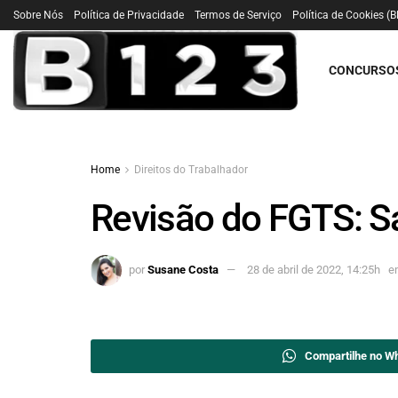
Sobre Nós
Política de Privacidade
Termos de Serviço
Política de Cookies (B
CONCURSO
Home
Direitos do Trabalhador
Revisão do FGTS: Sa
por
Susane Costa
28 de abril de 2022, 14:25h
e
Compartilhe no W