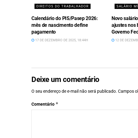
DIREITOS DO TRABALHADOR
SALÁRIO M
Calendário do PIS/Pasep 2026:
Novo salári
mês de nascimento define
ajustes nos 
pagamento
Governo Fed
17 DE DEZEMBRO DE 2025, 18:44H
12 DE DEZEMBR
Deixe um comentário
O seu endereço de e-mail não será publicado.
Campos ob
*
Comentário