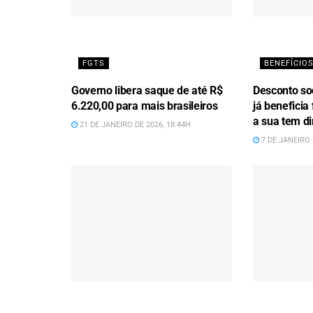
FGTS
BENEFÍCIOS
Governo libera saque de até R$
Desconto soc
6.220,00 para mais brasileiros
já beneficia 
a sua tem di
21 DE JANEIRO DE 2026, 18:44H
7 DE JANEIRO 