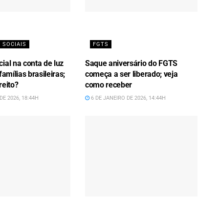
 SOCIAIS
FGTS
ial na conta de luz
Saque aniversário do FGTS
famílias brasileiras;
começa a ser liberado; veja
reito?
como receber
DE 2026, 18:44H
6 DE JANEIRO DE 2026, 14:44H