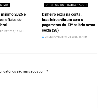
ÍNIMO
DIREITOS DO TRABALHADOR
o mínimo 2026 e
Dinheiro extra na conta:
benefícios do
brasileiros vibram com o
eral
pagamento do 13º salário nesta
sexta (28)
O DE 2025, 18:44H
28 DE NOVEMBRO DE 2025, 18:44H
*
rigatórios são marcados com