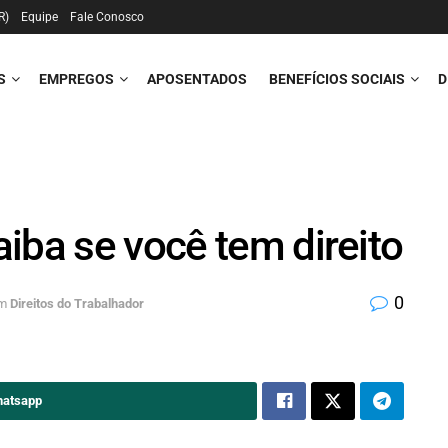
R)
Equipe
Fale Conosco
S
EMPREGOS
APOSENTADOS
BENEFÍCIOS SOCIAIS
D
iba se você tem direito
0
m
Direitos do Trabalhador
hatsapp