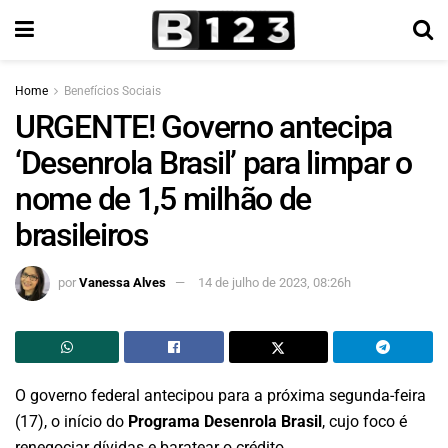
Home
Benefícios Sociais
URGENTE! Governo antecipa
‘Desenrola Brasil’ para limpar o
nome de 1,5 milhão de
brasileiros
por
Vanessa Alves
14 de julho de 2023, 08:26h
O governo federal antecipou para a próxima segunda-feira
(17), o início do
Programa Desenrola Brasil
, cujo foco é
renegociar dívidas e baratear o crédito.