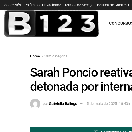
Sobre Nós
Política de Privacidade
Termos de Serviço
Política de Cookies (B
CONCURSO
Home
Sem categoria
Sarah Poncio reativa
detonada por intern
por
Gabriella Baliego
5 de maio de 2025, 16:40h