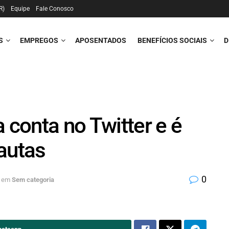
R)
Equipe
Fale Conosco
S
EMPREGOS
APOSENTADOS
BENEFÍCIOS SOCIAIS
D
 conta no Twitter e é
autas
0
em
Sem categoria