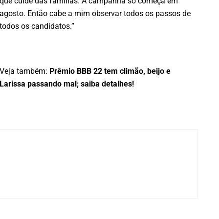
que cuide das famílias. A campanha só começa em
agosto. Então cabe a mim observar todos os passos de
todos os candidatos.”
Veja também:
Prêmio BBB 22 tem climão, beijo e
Larissa passando mal; saiba detalhes!