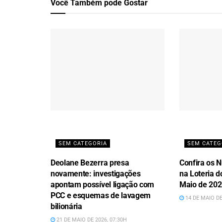
Você Também
pode Gostar
SEM CATEGORIA
SEM CATEG
Deolane Bezerra presa
Confira os 
novamente: investigações
na Loteria 
apontam possível ligação com
Maio de 20
PCC e esquemas de lavagem
14 DE MAIO DE
bilionária
21 DE MAIO DE 2026, 07:30H