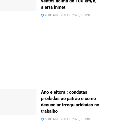
ventos acima de 100 km/h,
alerta Inmet
6 DE AGOSTO DE 2026, 10:09H
Ano eleitoral: condutas
proibidas ao patrão e como
denunciar irregularidades no
trabalho
5 DE AGOSTO DE 2026, 16:08H