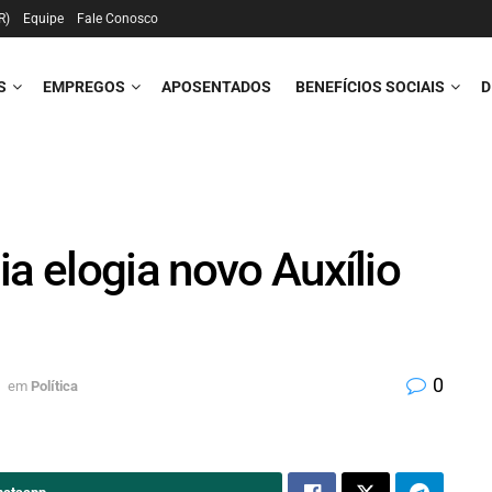
R)
Equipe
Fale Conosco
S
EMPREGOS
APOSENTADOS
BENEFÍCIOS SOCIAIS
D
ia elogia novo Auxílio
0
em
Política