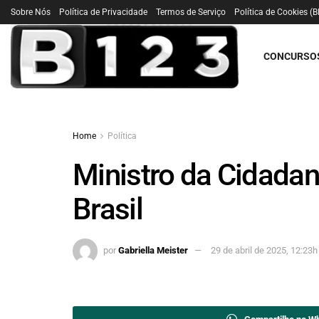
Sobre Nós
Política de Privacidade
Termos de Serviço
Política de Cookies (B
CONCURSO
Home
Política
Ministro da Cidadan
Brasil
por
Gabriella Meister
29 de abril de 2025, 12:23h