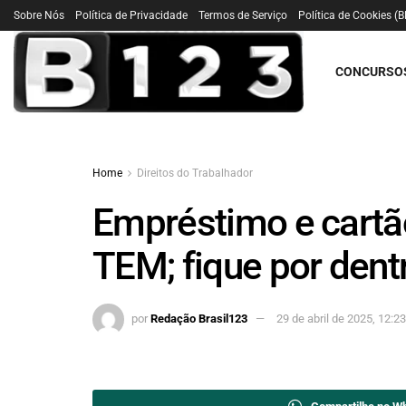
Sobre Nós
Política de Privacidade
Termos de Serviço
Política de Cookies (B
CONCURSO
Home
Direitos do Trabalhador
Empréstimo e cartão
TEM; fique por dent
por
Redação Brasil123
29 de abril de 2025, 12:2