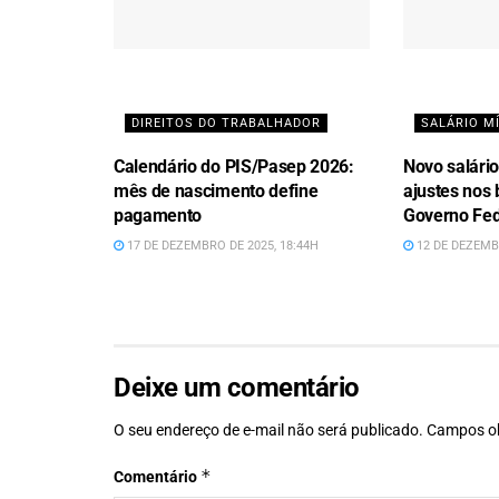
DIREITOS DO TRABALHADOR
SALÁRIO M
Calendário do PIS/Pasep 2026:
Novo salári
mês de nascimento define
ajustes nos 
pagamento
Governo Fed
17 DE DEZEMBRO DE 2025, 18:44H
12 DE DEZEMBR
Deixe um comentário
O seu endereço de e-mail não será publicado.
Campos ob
*
Comentário