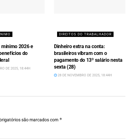
ÍNIMO
DIREITOS DO TRABALHADOR
o mínimo 2026 e
Dinheiro extra na conta:
benefícios do
brasileiros vibram com o
eral
pagamento do 13º salário nesta
sexta (28)
O DE 2025, 18:44H
28 DE NOVEMBRO DE 2025, 18:44H
*
rigatórios são marcados com