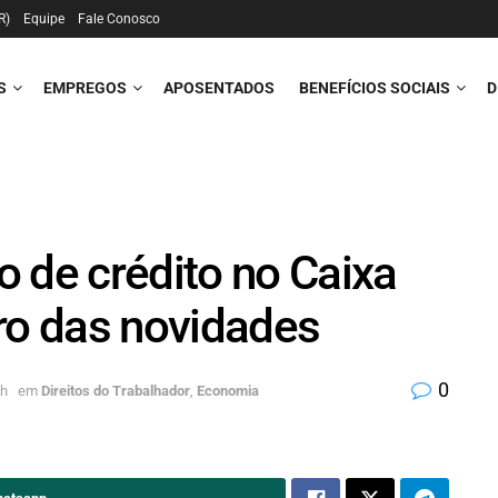
R)
Equipe
Fale Conosco
S
EMPREGOS
APOSENTADOS
BENEFÍCIOS SOCIAIS
D
 de crédito no Caixa
ro das novidades
0
3h
em
Direitos do Trabalhador
,
Economia