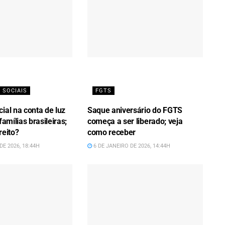
 SOCIAIS
FGTS
ial na conta de luz
Saque aniversário do FGTS
famílias brasileiras;
começa a ser liberado; veja
reito?
como receber
DE 2026, 18:44H
6 DE JANEIRO DE 2026, 14:44H