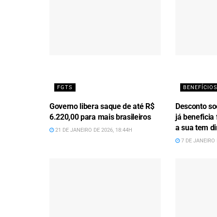
FGTS
BENEFÍCIOS
Governo libera saque de até R$
Desconto soc
6.220,00 para mais brasileiros
já beneficia 
a sua tem di
21 DE JANEIRO DE 2026, 18:44H
7 DE JANEIRO 