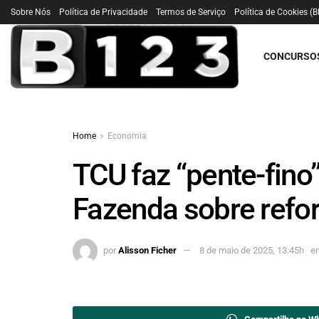
Sobre Nós
Política de Privacidade
Termos de Serviço
Política de Cookies (B
CONCURSO
Home
Economia
TCU faz “pente-fin
Fazenda sobre refor
por
Alisson Ficher
8 de maio de 2025, 13:45h
e