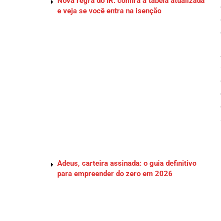
Nova regra do IR: confira a tabela atualizada
e veja se você entra na isenção
Adeus, carteira assinada: o guia definitivo
para empreender do zero em 2026