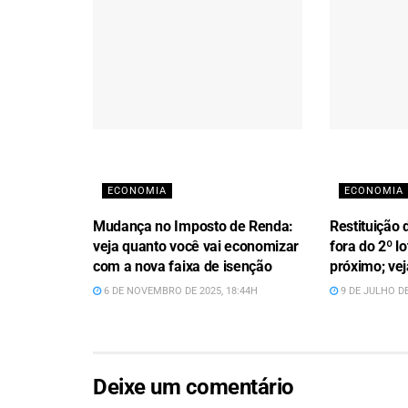
ECONOMIA
ECONOMIA
Mudança no Imposto de Renda:
Restituição 
veja quanto você vai economizar
fora do 2º l
com a nova faixa de isenção
próximo; vej
6 DE NOVEMBRO DE 2025, 18:44H
9 DE JULHO DE
Deixe um comentário