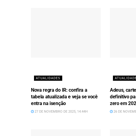
ATUALIDADES
ATUALIDAD
Nova regra do IR: confira a
Adeus, carte
tabela atualizada e veja se você
definitivo 
entra na isenção
zero em 20
27 DE NOVEMBRO DE 2025, 14:44H
26 DE NOVEMB