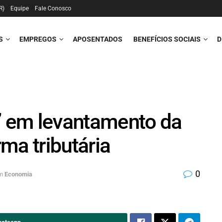
R)
Equipe
Fale Conosco
S
EMPREGOS
APOSENTADOS
BENEFÍCIOS SOCIAIS
D
o” em levantamento da
ma tributária
0
m
Economia