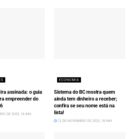
ES
ECONOMIA
ira assinada: o guia
Sistema do BC mostra quem
para empreender do
ainda tem dinheiro a receber;
26
confira se seu nome está na
lista!
RO DE 2025, 14:44H
12 DE NOVEMBRO DE 2025, 18:44H