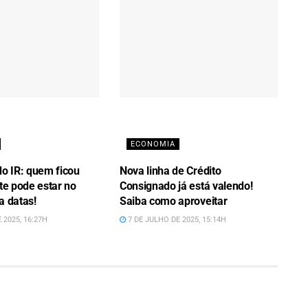
ECONOMIA
do IR: quem ficou
Nova linha de Crédito
ote pode estar no
Consignado já está valendo!
a datas!
Saiba como aproveitar
 2025, 16:27H
7 DE JULHO DE 2025, 15:14H