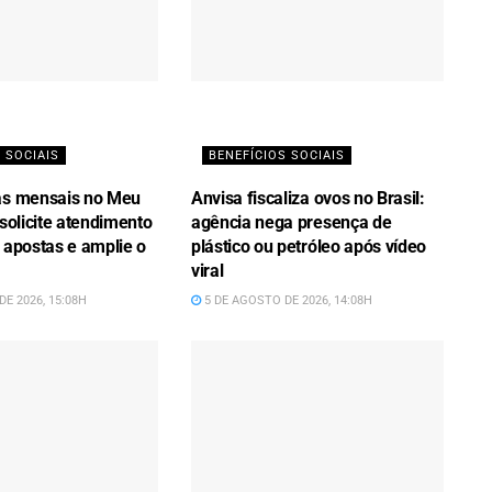
 SOCIAIS
BENEFÍCIOS SOCIAIS
as mensais no Meu
Anvisa fiscaliza ovos no Brasil:
 solicite atendimento
agência nega presença de
 apostas e amplie o
plástico ou petróleo após vídeo
viral
E 2026, 15:08H
5 DE AGOSTO DE 2026, 14:08H