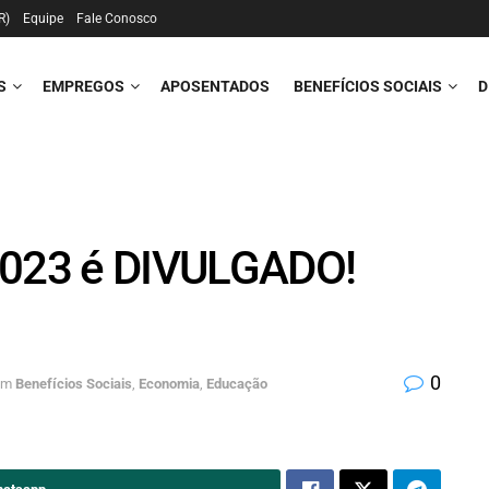
R)
Equipe
Fale Conosco
S
EMPREGOS
APOSENTADOS
BENEFÍCIOS SOCIAIS
D
2023 é DIVULGADO!
0
em
Benefícios Sociais
,
Economia
,
Educação