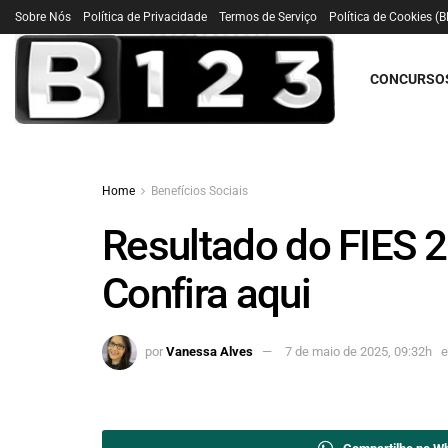
Sobre Nós
Política de Privacidade
Termos de Serviço
Política de Cookies (B
CONCURSO
Home
Benefícios Sociais
Resultado do FIES 
Confira aqui
por
Vanessa Alves
7 de maio de 2025, 09:32h