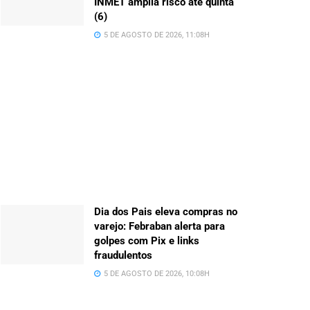
INMET amplia risco até quinta
(6)
5 DE AGOSTO DE 2026, 11:08H
Dia dos Pais eleva compras no
varejo: Febraban alerta para
golpes com Pix e links
fraudulentos
5 DE AGOSTO DE 2026, 10:08H