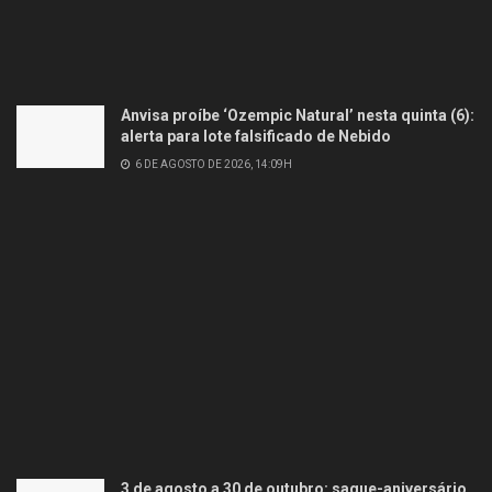
Anvisa proíbe ‘Ozempic Natural’ nesta quinta (6):
alerta para lote falsificado de Nebido
6 DE AGOSTO DE 2026, 14:09H
3 de agosto a 30 de outubro: saque-aniversário