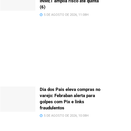
INMET amplia risco até quinta
(6)
5 DE AGOSTO DE 2026, 11:08H
Dia dos Pais eleva compras no
varejo: Febraban alerta para
golpes com Pix e links
fraudulentos
5 DE AGOSTO DE 2026, 10:08H