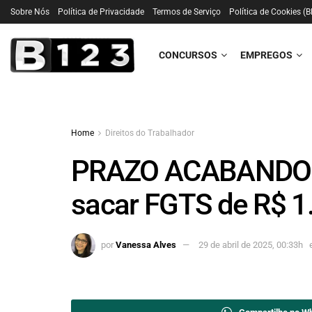
Sobre Nós
Política de Privacidade
Termos de Serviço
Política de Cookies (B
CONCURSOS
EMPREGOS
Home
Direitos do Trabalhador
PRAZO ACABANDO! 
sacar FGTS de R$ 1.
por
Vanessa Alves
29 de abril de 2025, 00:33h