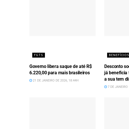
FGTS
BENEFÍCIOS
Governo libera saque de até R$
Desconto soc
6.220,00 para mais brasileiros
já beneficia 
a sua tem di
21 DE JANEIRO DE 2026, 18:44H
7 DE JANEIRO 