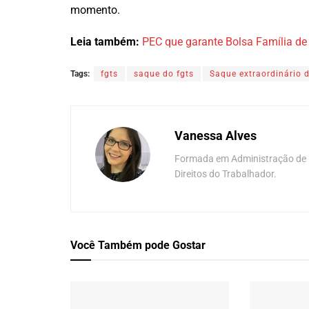
momento.
Leia também:
PEC que garante Bolsa Família 
Tags:
fgts
saque do fgts
Saque extraordinário 
Vanessa Alves
Formada em Administração de E
Direitos do Trabalhador.
Você Também
pode Gostar