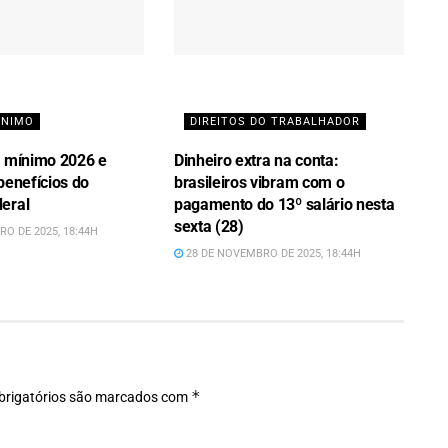
ÍNIMO
DIREITOS DO TRABALHADOR
o mínimo 2026 e
Dinheiro extra na conta:
benefícios do
brasileiros vibram com o
eral
pagamento do 13º salário nesta
sexta (28)
O DE 2025, 18:44H
28 DE NOVEMBRO DE 2025, 18:44H
*
rigatórios são marcados com