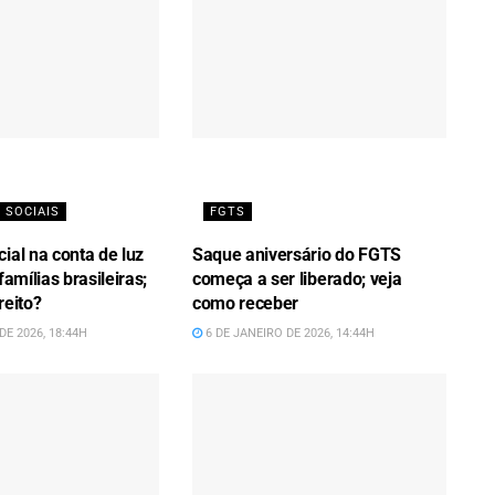
 SOCIAIS
FGTS
ial na conta de luz
Saque aniversário do FGTS
famílias brasileiras;
começa a ser liberado; veja
reito?
como receber
DE 2026, 18:44H
6 DE JANEIRO DE 2026, 14:44H