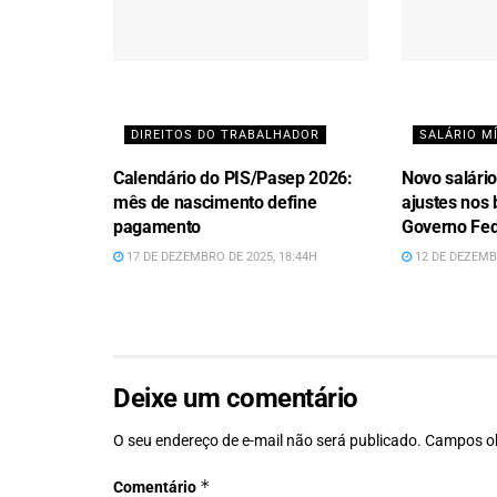
DIREITOS DO TRABALHADOR
SALÁRIO M
Calendário do PIS/Pasep 2026:
Novo salári
mês de nascimento define
ajustes nos 
pagamento
Governo Fed
17 DE DEZEMBRO DE 2025, 18:44H
12 DE DEZEMBR
Deixe um comentário
O seu endereço de e-mail não será publicado.
Campos ob
*
Comentário