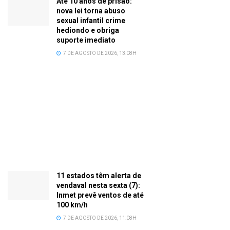
Até 10 anos de prisão:
nova lei torna abuso
sexual infantil crime
hediondo e obriga
suporte imediato
7 DE AGOSTO DE 2026, 13:08H
11 estados têm alerta de
vendaval nesta sexta (7):
Inmet prevê ventos de até
100 km/h
7 DE AGOSTO DE 2026, 11:08H