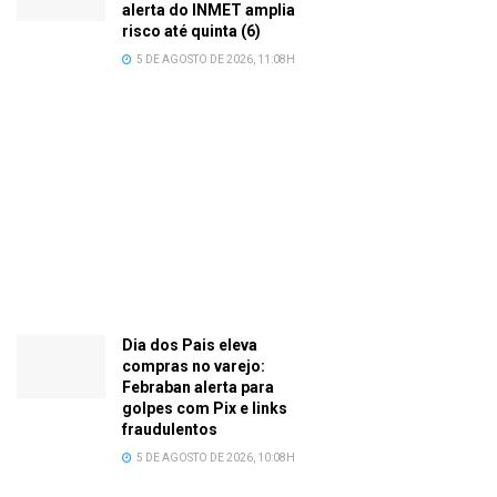
alerta do INMET amplia
risco até quinta (6)
5 DE AGOSTO DE 2026, 11:08H
Dia dos Pais eleva
compras no varejo:
Febraban alerta para
golpes com Pix e links
fraudulentos
5 DE AGOSTO DE 2026, 10:08H