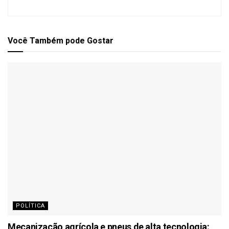
Você Também
pode Gostar
POLÍTICA
Mecanização agrícola e pneus de alta tecnologia: