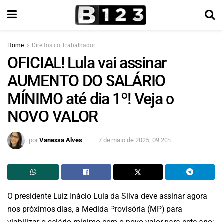
Home
Direitos do Trabalhador
OFICIAL! Lula vai assinar
AUMENTO DO SALÁRIO
MÍNIMO até dia 1º! Veja o
NOVO VALOR
por
Vanessa Alves
7 de maio de 2025, 09:20h
O presidente Luiz Inácio Lula da Silva deve assinar agora
nos próximos dias, a Medida Provisória (MP) para
viabilizar o salário mínimo com o novo valor para este ano: