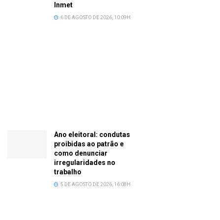
Inmet
6 DE AGOSTO DE 2026, 10:09H
Ano eleitoral: condutas
proibidas ao patrão e
como denunciar
irregularidades no
trabalho
5 DE AGOSTO DE 2026, 16:08H