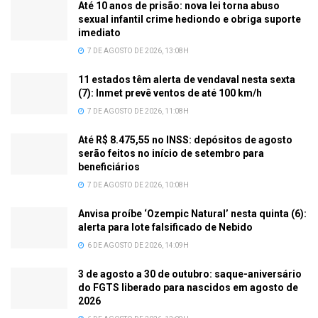
Até 10 anos de prisão: nova lei torna abuso
sexual infantil crime hediondo e obriga suporte
imediato
7 DE AGOSTO DE 2026, 13:08H
11 estados têm alerta de vendaval nesta sexta
(7): Inmet prevê ventos de até 100 km/h
7 DE AGOSTO DE 2026, 11:08H
Até R$ 8.475,55 no INSS: depósitos de agosto
serão feitos no início de setembro para
beneficiários
7 DE AGOSTO DE 2026, 10:08H
Anvisa proíbe ‘Ozempic Natural’ nesta quinta (6):
alerta para lote falsificado de Nebido
6 DE AGOSTO DE 2026, 14:09H
3 de agosto a 30 de outubro: saque-aniversário
do FGTS liberado para nascidos em agosto de
2026