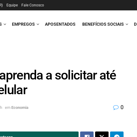
R)
Equipe
Fale Conosco
S
EMPREGOS
APOSENTADOS
BENEFÍCIOS SOCIAIS
D
aprenda a solicitar até
elular
0
7h
em
Economia