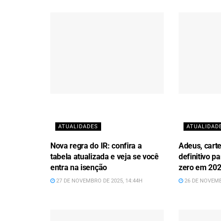
ATUALIDADES
ATUALIDAD
Nova regra do IR: confira a
Adeus, carte
tabela atualizada e veja se você
definitivo 
entra na isenção
zero em 20
27 DE NOVEMBRO DE 2025, 14:44H
26 DE NOVEMB