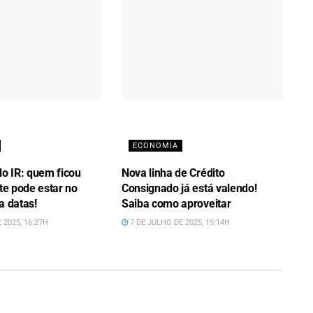
ECONOMIA
do IR: quem ficou
Nova linha de Crédito
ote pode estar no
Consignado já está valendo!
a datas!
Saiba como aproveitar
 2025, 16:27H
7 DE JULHO DE 2025, 15:14H