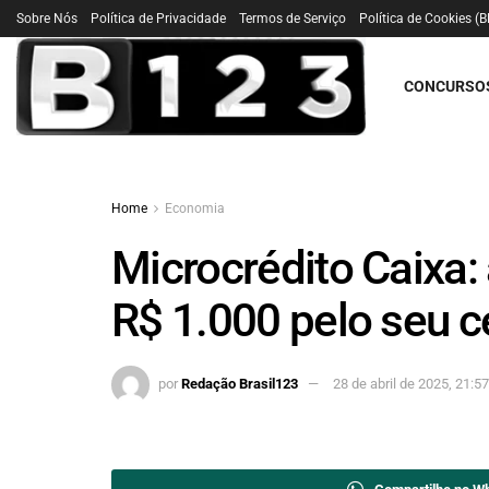
Sobre Nós
Política de Privacidade
Termos de Serviço
Política de Cookies (B
CONCURSO
Home
Economia
Microcrédito Caixa: 
R$ 1.000 pelo seu c
por
Redação Brasil123
28 de abril de 2025, 21:5