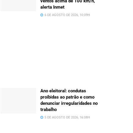
ventos acima de 100 km/h,
alerta Inmet
6 DE AGOSTO DE 2026, 10:09H
Ano eleitoral: condutas
proibidas ao patrão e como
denunciar irregularidades no
trabalho
5 DE AGOSTO DE 2026, 16:08H