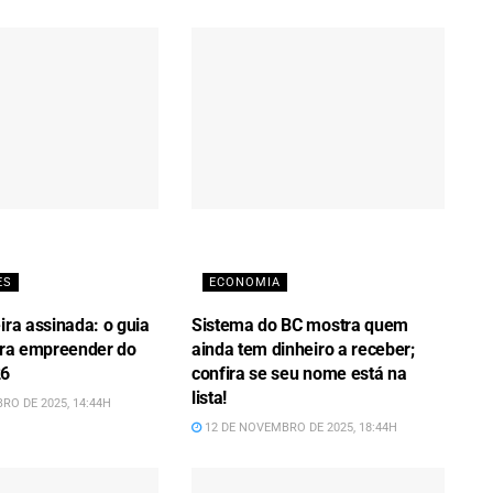
ES
ECONOMIA
ira assinada: o guia
Sistema do BC mostra quem
para empreender do
ainda tem dinheiro a receber;
26
confira se seu nome está na
lista!
RO DE 2025, 14:44H
12 DE NOVEMBRO DE 2025, 18:44H