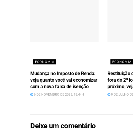
ECONOMIA
ECONOMIA
Mudança no Imposto de Renda:
Restituição 
veja quanto você vai economizar
fora do 2º l
com a nova faixa de isenção
próximo; vej
6 DE NOVEMBRO DE 2025, 18:44H
9 DE JULHO DE
Deixe um comentário