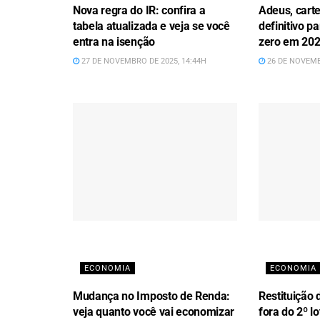
Nova regra do IR: confira a
Adeus, carte
tabela atualizada e veja se você
definitivo 
entra na isenção
zero em 20
27 DE NOVEMBRO DE 2025, 14:44H
26 DE NOVEMB
ECONOMIA
ECONOMIA
Mudança no Imposto de Renda:
Restituição 
veja quanto você vai economizar
fora do 2º l