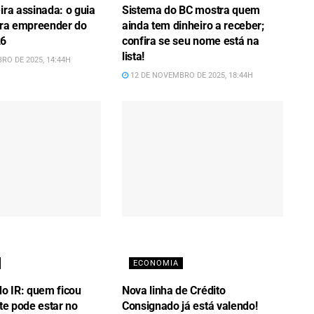
ira assinada: o guia
Sistema do BC mostra quem
para empreender do
ainda tem dinheiro a receber;
26
confira se seu nome está na
lista!
RO DE 2025, 14:44H
12 DE NOVEMBRO DE 2025, 18:44H
ECONOMIA
do IR: quem ficou
Nova linha de Crédito
ote pode estar no
Consignado já está valendo!