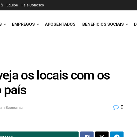
R)
Equipe
Fale Conosco
S
EMPREGOS
APOSENTADOS
BENEFÍCIOS SOCIAIS
D
eja os locais com os
 país
0
em
Economia