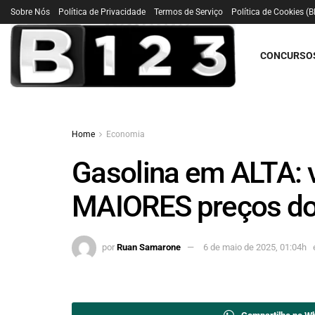
Sobre Nós
Política de Privacidade
Termos de Serviço
Política de Cookies (B
CONCURSO
Home
Economia
Gasolina em ALTA: v
MAIORES preços do
por
Ruan Samarone
6 de maio de 2025, 01:04h