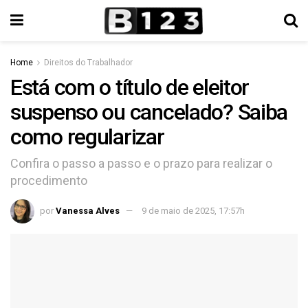
Home
Direitos do Trabalhador
Está com o título de eleitor
suspenso ou cancelado? Saiba
como regularizar
Confira o passo a passo e o prazo para realizar o
procedimento
por
Vanessa Alves
9 de maio de 2025, 17:57h