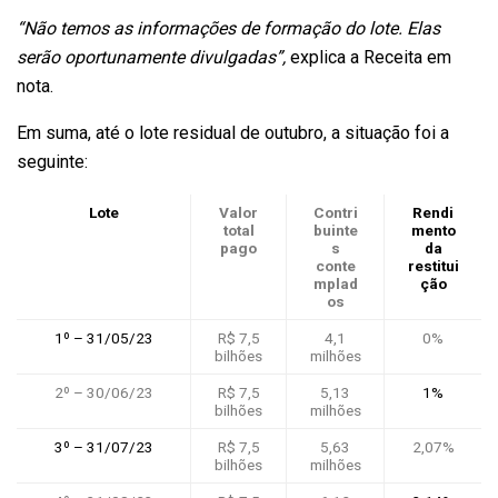
“Não temos as informações de formação do lote. Elas
serão oportunamente divulgadas”,
explica a Receita em
nota.
Em suma, até o lote residual de outubro, a situação foi a
seguinte:
Lote
Valor
Contri
Rendi
total
buinte
mento
pago
s
da
conte
restitui
mplad
ção
os
1º – 31/05/23
R$ 7,5
4,1
0%
bilhões
milhões
2º – 30/06/23
R$ 7,5
5,13
1%
bilhões
milhões
3º – 31/07/23
R$ 7,5
5,63
2,07%
bilhões
milhões