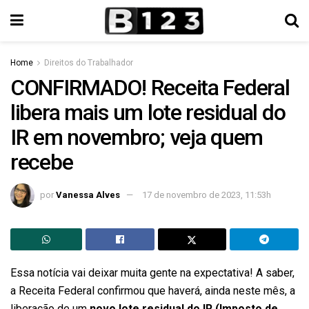
Home
Direitos do Trabalhador
CONFIRMADO! Receita Federal
libera mais um lote residual do
IR em novembro; veja quem
recebe
por
Vanessa Alves
17 de novembro de 2023, 11:53h
Essa notícia vai deixar muita gente na expectativa! A saber,
a Receita Federal confirmou que haverá, ainda neste mês, a
liberação de um
novo lote residual do IR (Imposto de