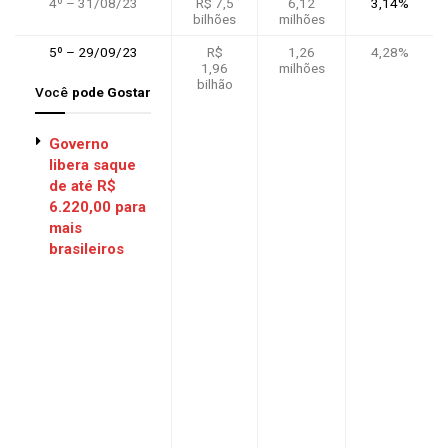
4º – 31/08/23
R$ 7,5
6,12
3,14%
bilhões
milhões
5º – 29/09/23
R$
1,26
4,28%
1,96
milhões
bilhão
Você
pode Gostar
Governo
libera saque
de até R$
6.220,00 para
mais
brasileiros