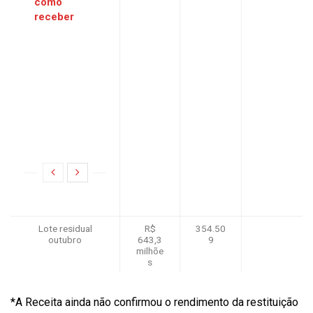
como
receber
Lote residual
R$
354.50
outubro
643,3
9
milhõe
s
*A Receita ainda não confirmou o rendimento da restituição