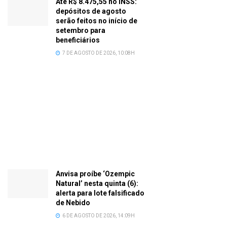
Até R$ 8.475,55 no INSS:
depósitos de agosto
serão feitos no início de
setembro para
beneficiários
7 DE AGOSTO DE 2026, 10:08H
Anvisa proíbe ‘Ozempic
Natural’ nesta quinta (6):
alerta para lote falsificado
de Nebido
6 DE AGOSTO DE 2026, 14:09H