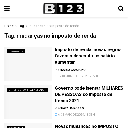
Home
Tag
mudanças no imposto de renda
Tag:
mudanças no imposto de renda
Imposto de renda: novas regras
ECONOMIA
fazem o desconto no salário
aumentar
POR
KARLA CAMACHO
17 DE JUNHO DE 2023, 20:21H
Governo pode isentar MILHARES
DIREITOS DO TRABALHADOR
DE PESSOAS do Imposto de
Renda 2024
POR
NATALIA ROSSO
6 DE MAIO DE 2025, 18:35H
Novas mudanças no IMPOSTO