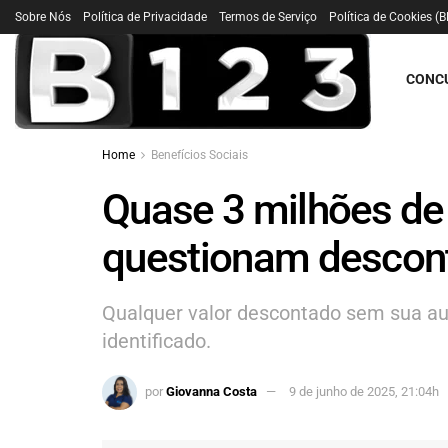
Sobre Nós
Política de Privacidade
Termos de Serviço
Política de Cookies (B
CONC
Home
Benefícios Sociais
Quase 3 milhões d
questionam descon
Qualquer valor descontado sem sua au
identificado.
por
Giovanna Costa
9 de junho de 2025, 21:04h