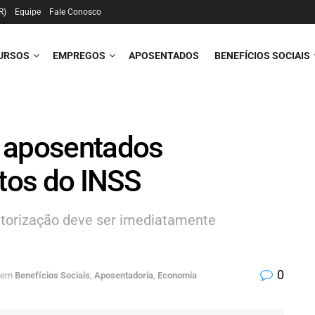
R)
Equipe
Fale Conosco
URSOS
EMPREGOS
APOSENTADOS
BENEFÍCIOS SOCIAIS
e aposentados
tos do INSS
torização deve ser imediatamente
0
em
Benefícios Sociais
,
Aposentadoria
,
Economia