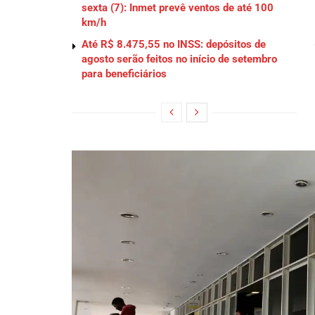
sexta (7): Inmet prevê ventos de até 100
km/h
Até R$ 8.475,55 no INSS: depósitos de
agosto serão feitos no início de setembro
para beneficiários