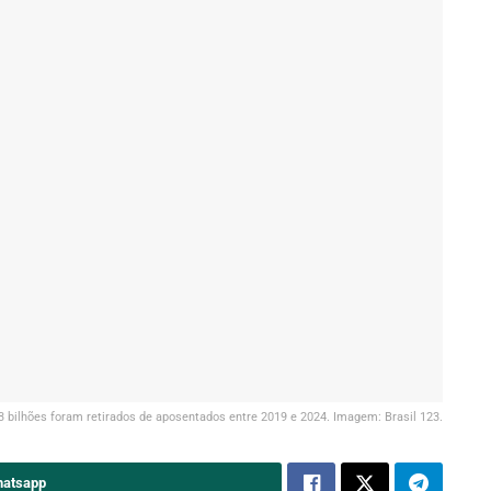
3 bilhões foram retirados de aposentados entre 2019 e 2024. Imagem: Brasil 123.
hatsapp