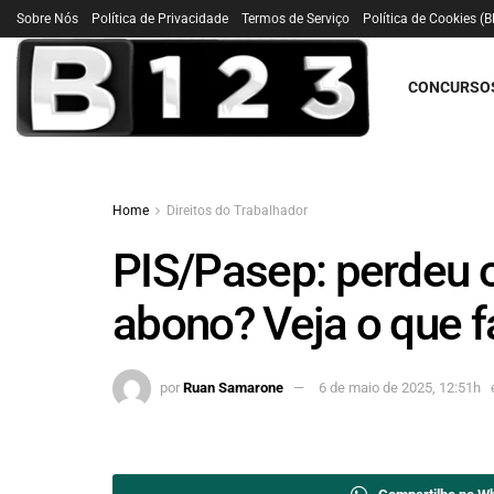
Sobre Nós
Política de Privacidade
Termos de Serviço
Política de Cookies (B
CONCURSO
Home
Direitos do Trabalhador
PIS/Pasep: perdeu o
abono? Veja o que f
por
Ruan Samarone
6 de maio de 2025, 12:51h