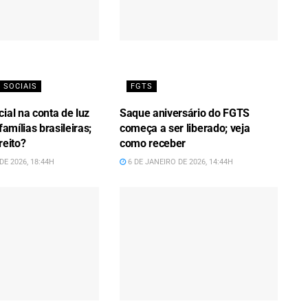
 SOCIAIS
FGTS
ial na conta de luz
Saque aniversário do FGTS
famílias brasileiras;
começa a ser liberado; veja
reito?
como receber
DE 2026, 18:44H
6 DE JANEIRO DE 2026, 14:44H