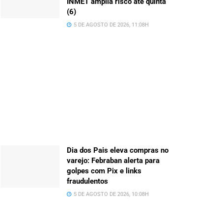
INMET amplia risco até quinta
(6)
5 DE AGOSTO DE 2026, 11:08H
Dia dos Pais eleva compras no
varejo: Febraban alerta para
golpes com Pix e links
fraudulentos
5 DE AGOSTO DE 2026, 10:08H