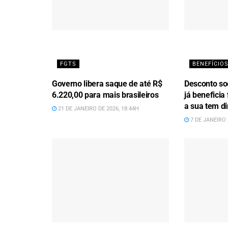
FGTS
BENEFÍCIOS
Governo libera saque de até R$
Desconto soc
6.220,00 para mais brasileiros
já beneficia 
a sua tem di
21 DE JANEIRO DE 2026, 18:44H
7 DE JANEIRO 