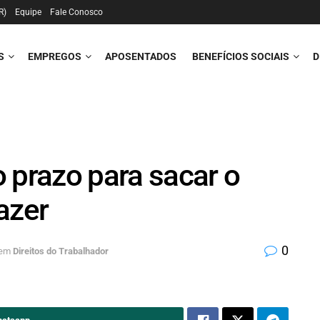
R)
Equipe
Fale Conosco
S
EMPREGOS
APOSENTADOS
BENEFÍCIOS SOCIAIS
D
 prazo para sacar o
azer
0
em
Direitos do Trabalhador