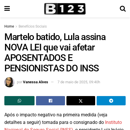
Home
Benefícios Sociais
Martelo batido, Lula assina
NOVA LEI que vai afetar
APOSENTADOS E
PENSIONISTAS DO INSS
por
Vanessa Alves
7 de maio de 2025, 09:40h
Após o impacto negativo na primeira medida (veja
detalhes a seguir) tomada para o consignado do
Instituto
Nacional do Seguro Social (INSS)
, o presidente Luiz Inácio