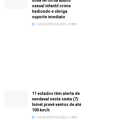
nova lei torna abuso
sexual infantil crime
hediondo e obriga
suporte imediato
7 DE AGOSTO DE 2026, 13:08H
11 estados têm alerta de
vendaval nesta sexta (7):
Inmet prevê ventos de até
100 km/h
7 DE AGOSTO DE 2026, 11:08H