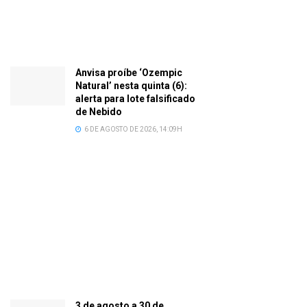
Anvisa proíbe ‘Ozempic
Natural’ nesta quinta (6):
alerta para lote falsificado
de Nebido
6 DE AGOSTO DE 2026, 14:09H
3 de agosto a 30 de