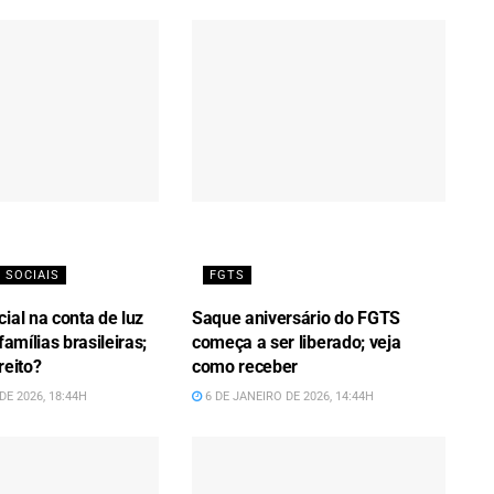
 SOCIAIS
FGTS
ial na conta de luz
Saque aniversário do FGTS
famílias brasileiras;
começa a ser liberado; veja
reito?
como receber
DE 2026, 18:44H
6 DE JANEIRO DE 2026, 14:44H