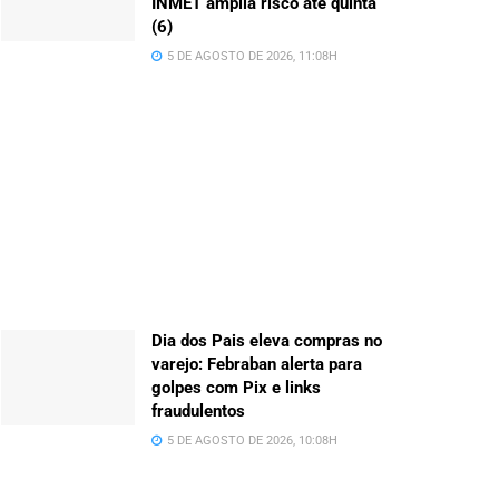
INMET amplia risco até quinta
(6)
5 DE AGOSTO DE 2026, 11:08H
Dia dos Pais eleva compras no
varejo: Febraban alerta para
golpes com Pix e links
fraudulentos
5 DE AGOSTO DE 2026, 10:08H