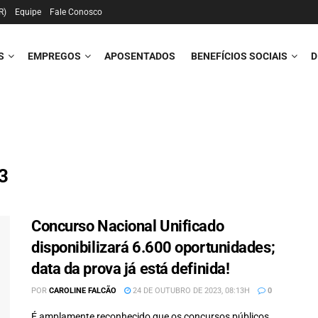
R)
Equipe
Fale Conosco
S
EMPREGOS
APOSENTADOS
BENEFÍCIOS SOCIAIS
D
23
Concurso Nacional Unificado
disponibilizará 6.600 oportunidades;
data da prova já está definida!
POR
CAROLINE FALCÃO
24 DE OUTUBRO DE 2023, 08:13H
0
É amplamente reconhecido que os concursos públicos