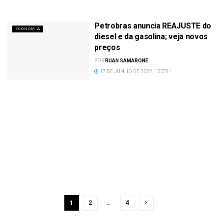
Petrobras anuncia REAJUSTE do
ECONOMIA
diesel e da gasolina; veja novos
preços
POR
RUAN SAMARONE
17 DE JUNHO DE 2022, 10:57H
1
2
…
4