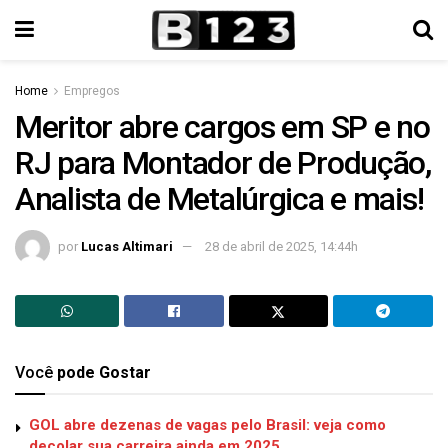
Home
Empregos
Meritor abre cargos em SP e no
RJ para Montador de Produção,
Analista de Metalúrgica e mais!
por
Lucas Altimari
28 de abril de 2025, 14:44h
Você
pode Gostar
GOL abre dezenas de vagas pelo Brasil: veja como
decolar sua carreira ainda em 2025