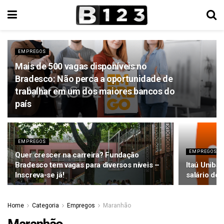
EMPREGOS
Mais de 500 vagas disponíveis no
Bradesco: Não perca a oportunidade de
trabalhar em um dos maiores bancos do
país
EMPREGOS
EMPREGOS
Quer crescer na carreira? Fundação
Bradesco tem vagas para diversos níveis –
Itaú Uniba
Inscreva-se já!
salário de 
Home
Categoria
Empregos
Maranhão