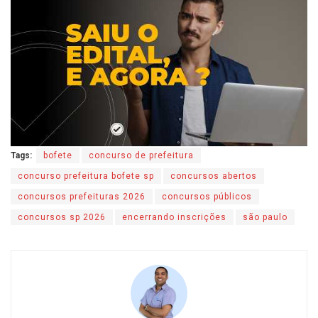
Tags:
bofete
concurso de prefeitura
concurso prefeitura bofete sp
concursos abertos
concursos prefeituras 2026
concursos públicos
concursos sp 2026
encerrando inscrições
são paulo