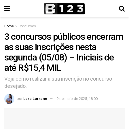
Home
Concursos
3 concursos públicos encerram
as suas inscrições nesta
segunda (05/08) – Iniciais de
até R$15,4 MIL
Veja como realizar a sua inscrição no concurso
desejado.
por
Lara Lorrane
9 de maio de 2025, 18:00h