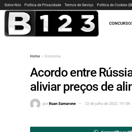
Sobre Nós
Política de Privacidade
Termos de Serviço
Política de Cookies (B
CONCURSO
Home
Economia
Acordo entre Rússia
aliviar preços de al
por
Ruan Samarone
22 de julho de 2022, 19:13h