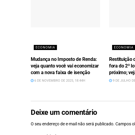
ECONOMIA
ECONOMIA
Mudança no Imposto de Renda:
Restituição 
veja quanto você vai economizar
fora do 2º l
com a nova faixa de isenção
próximo; vej
6 DE NOVEMBRO DE 2025, 18:44H
9 DE JULHO DE
Deixe um comentário
O seu endereço de e-mail não será publicado.
Campos ob