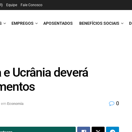
R)
Equipe
Fale Conosco
S
EMPREGOS
APOSENTADOS
BENEFÍCIOS SOCIAIS
D
 e Ucrânia deverá
imentos
0
em
Economia