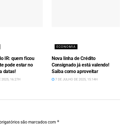
ECONOMIA
do IR: quem ficou
Nova linha de Crédito
ote pode estar no
Consignado já está valendo!
a datas!
Saiba como aproveitar
 2025, 16:27H
7 DE JULHO DE 2025, 15:14H
*
rigatórios são marcados com