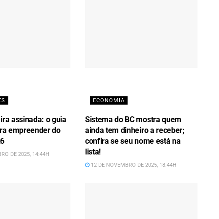
ES
ECONOMIA
ira assinada: o guia
Sistema do BC mostra quem
para empreender do
ainda tem dinheiro a receber;
26
confira se seu nome está na
lista!
RO DE 2025, 14:44H
12 DE NOVEMBRO DE 2025, 18:44H