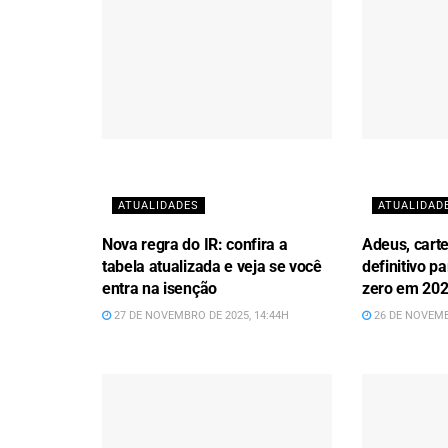
ATUALIDADES
ATUALIDAD
Nova regra do IR: confira a
Adeus, carte
tabela atualizada e veja se você
definitivo 
entra na isenção
zero em 20
27 DE NOVEMBRO DE 2025, 14:44H
26 DE NOVEMB