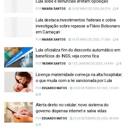
Lula sobe e denúncias afetam oposição
POR
NAIARA SANTOS
16 DE MAIO DE 2026, 04:01H
0
Lula destaca investimentos federais e cobra
investigação sobre repasse a Flávio Bolsonaro
em Camaçari
POR
NAIARA SANTOS
14 DE MAIO DE 2026, 17:00H
0
Lula oficializa fim do desconto automático em
benefícios do INSS; veja como fica
POR
YASMIN SANTOS
7 DE JANEIRO DE 2026, 14:44H
0
Licença-maternidade começa na alta hospitalar:
o que muda com a lei sancionada por Lula
POR
EDUARDO MATOS
30 DE SETEMBRO DE 2025, 13:40H
0
Alerta direto no celular: novo sistema do
governo dispensa internet e salva vidas
POR
EDUARDO MATOS
25 DE SETEMBRO DE 2025, 09:40H
0