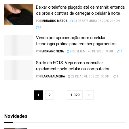
Deixar o telefone plugado até de manhã: entenda
os prós e contras de carregar o celular à noite
POR
EDUARDO MATOS
23 DE SETEMBRO DE 2025, 21:40H
0
Venda por aproximação com o celular:
tecnologia prática para receber pagamentos
POR
ADRIANO SENA
9 DE SETEMBRO DE 2025, 09:38H
0
Saldo do FGTS: Veja como consultar
rapidamente pelo celular ou computador
POR
LARAH ALMEIDA
29 DE ABRIL DE 2025, 00:01H
0
1
2
…
1.029
Novidades